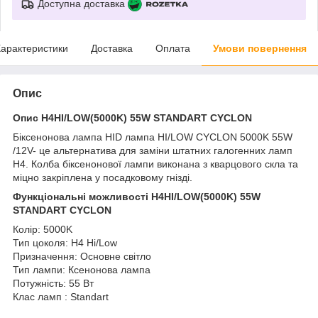
Доступна доставка
арактеристики
Доставка
Оплата
Умови повернення
Опис
Опис H4HI/LOW(5000K) 55W STANDART CYCLON
Біксенонова лампа HID лампа HI/LOW CYCLON 5000K 55W
/12V- це альтернатива для заміни штатних галогенних ламп
Н4. Колба біксенонової лампи виконана з кварцового скла та
міцно закріплена у посадковому гнізді.
Функціональні можливості H4HI/LOW(5000K) 55W
STANDART CYCLON
Колір: 5000K
Тип цоколя: H4 Hi/Low
Призначення: Основне світло
Тип лампи: Ксенонова лампа
Потужність: 55 Вт
Клас ламп : Standart