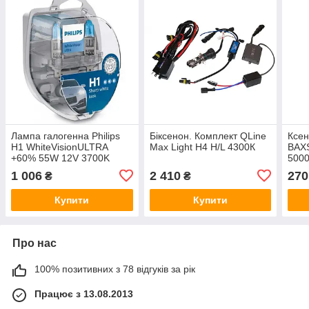
Лампа галогенна Philips
Біксенон. Комплект QLine
Ксе
H1 WhiteVisionULTRA
Max Light H4 H/L 4300К
BAX
+60% 55W 12V 3700K
5000
12258WVUSM
1 006
2 410
270
₴
₴
Купити
Купити
Про нас
100% позитивних з 78 відгуків за рік
Працює з 13.08.2013