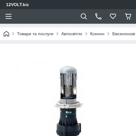
12VOLT.biz
Товари та послуги
Автосвітло
Ксенон
Біксенонов