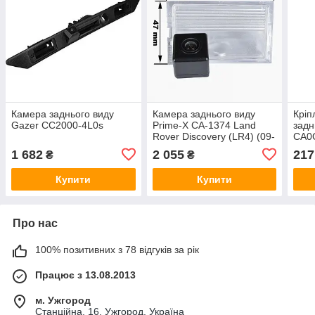
Камера заднього виду
Камера заднього виду
Кріп
Gazer CC2000-4L0s
Prime-X CA-1374 Land
задн
Rover Discovery (LR4) (09-
CA0G
17), Freelander (L359) (06-
208 
1 682
2 055
217
₴
₴
14), Range Rover (L322)
DS5 
(02-12),
DS4 
Купити
Купити
Про нас
100% позитивних з 78 відгуків за рік
Працює з 13.08.2013
м. Ужгород
Станційна, 16, Ужгород, Україна