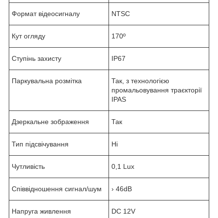
Формат відеосигналу
NTSC
Кут огляду
170º
Ступінь захисту
IP67
Паркувальна розмітка
Так, з технологією
промальовування траєкторії
IPAS
Дзеркальне зображення
Так
Тип підсвічування
Ні
Чутливість
0,1 Lux
Співвідношення сигнал/шум
› 46dB
Напруга живлення
DC 12V