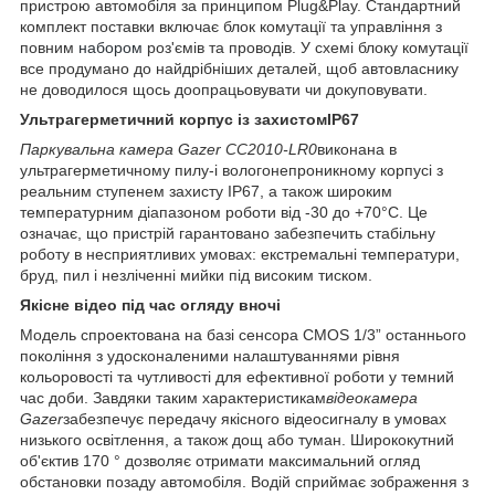
пристрою автомобіля за принципом Plug&Play. Стандартний
комплект поставки включає блок комутації та управління з
повним
набором
роз'ємів та проводів. У схемі блоку комутації
все продумано до найдрібніших деталей, щоб автовласнику
не доводилося щось доопрацьовувати чи докуповувати.
Ультрагерметичний корпус із захистом
IP67
Паркувальна камера Gazer СС2010-LR0
виконана в
ультрагерметичному пилу-і вологонепроникному корпусі з
реальним ступенем захисту IP67, а також широким
температурним діапазоном роботи від -30 до +70°С. Це
означає, що пристрій гарантовано забезпечить стабільну
роботу в несприятливих умовах: екстремальні температури,
бруд, пил і незліченні мийки під високим тиском.
Якісне відео під час огляду вночі
Модель спроектована на базі сенсора CMOS 1/3” останнього
покоління з удосконаленими налаштуваннями рівня
кольоровості та чутливості для ефективної роботи у темний
час доби. Завдяки таким характеристикам
відеокамера
Gazer
забезпечує передачу якісного відеосигналу в умовах
низького освітлення, а також дощ або туман. Ширококутний
об'єктив 170 ° дозволяє отримати максимальний огляд
обстановки позаду автомобіля. Водій сприймає зображення з