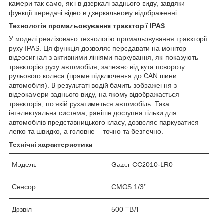
камери так само, як і в дзеркалі заднього виду, завдяки
функції передачі відео в дзеркальному відображенні.
Технологія промальовування траєкторії IPAS
У моделі реалізовано технологію промальовування траєкторії
руху IPAS. Ця функція дозволяє передавати на монітор
відеосигнал з активними лініями паркування, які показують
траєкторію руху автомобіля, залежно від кута повороту
рульового колеса (пряме підключення до CAN шини
автомобіля). В результаті водій бачить зображення з
відеокамери заднього виду, на якому відображається
траєкторія, по якій рухатиметься автомобіль. Така
інтелектуальна система, раніше доступна тільки для
автомобілів представницького класу, дозволяє паркуватися
легко та швидко, а головне – точно та безпечно.
Технічні характеристики
Модель
Gazer СС2010-LR0
Сенсор
CMOS 1/3”
Дозвіл
500 ТВЛ