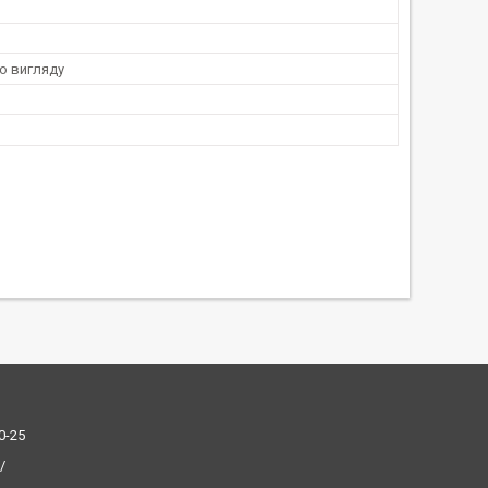
о вигляду
0-25
/