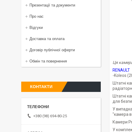
Презентації та документи
Про нас
Відгуки
Доставка та оплата
Договір публічної оферти
Обмін та повернення
Ця камера
RENAULT
-Koleos (2
Штатні ка
КОНТАКТИ
радіаторн
Штатні ка
для безпе
У випадка
"камера в 
+380 (98) 694-80-25
Камери Pr
У комплек