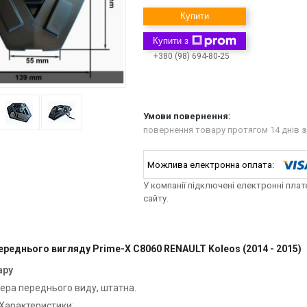
Купити
Купити з
+380 (98) 694-80-25
повернення товару протягом 14 днів
з
У компанії підключені електронні пла
сайту.
ереднього вигляду Prime-X С8060 RENAULT Koleos (2014 - 2015)
ару
ера переднього виду, штатна.
Характеристики: