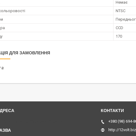
а
Немає
кольоровості
NTSC
ри
Передньог
ора
CCD
ду
170
ЦІЯ ДЛЯ ЗАМОВЛЕННЯ
 ₴
Станційна, 16, Ужгород, Україна
+380 (98) 694-8
http://12volt.biz