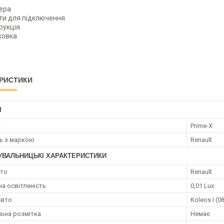
ера
ти для підключення
рукція
ковка
РИСТИКИ
І
к
Prime-X
ть з маркою
Renault
УВАЛЬНИЦЬКІ ХАРАКТЕРИСТИКИ
вто
Renault
на освітленість
0,01 Lux
авто
Koleos I (0
ьна розмітка
Немає