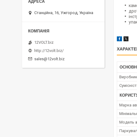
кам
дро
Станційна, 16, Ужгород, Україна
інст
упа
12VOLT.biz
ХАРАКТЕ
http://12volt.biz/
sales@12volt.biz
ОСНОВН
Виробни
Сумісніс
КОРИСТ
Марка а
Мінімаль
Модель 
Паркувал