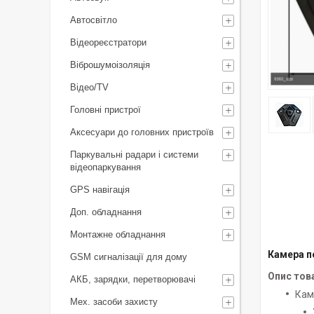
Автосвітло
Відеореєстратори
Віброшумоізоляція
Відео/TV
Головні пристрої
Аксесуари до головних пристроїв
Паркувальні радари і системи
відеопаркування
GPS навігація
Доп. обладнання
Монтажне обладнання
Камера п
GSM сигналізації для дому
Опис тов
АКБ, зарядки, перетворювачі
Кам
Мех. засоби захисту