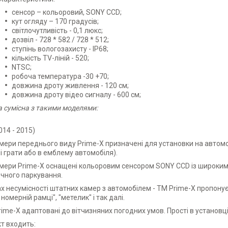
сенсор – кольоровий, SONY CCD;
кут огляду – 170 градусів;
світлочутливість - 0,1 люкс;
дозвіл - 728 * 582 / 728 * 512;
ступінь вологозахисту - IP68;
кількість TV-ліній - 520;
NTSC;
робоча температура -30 +70;
довжина дроту живлення - 120 см;
довжина дроту відео сигналу - 600 см;
 сумісна з такими моделями:
014 - 2015)
мери переднього виду Prime-X призначені для установки на автомобі
і грати або в емблему автомобіля).
мери Prime-X оснащені кольоровим сенсором SONY CCD із широким
чного паркування.
х несумісності штатних камер з автомобілем - TM Prime-X пропонує
номерній рамці", "метелик" і так далі.
ime-X адаптовані до вітчизняних погодних умов. Прості в установці 
т входить: