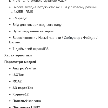
книгою та потоковою музикою A2DP
Висока вихідна потужність: 4x50Вт у піковому режимі
та 4x25Вт RMS
FM-радіо
Вхід для камери заднього виду
Пульт керування на кермо
Високі частоти / Низькі частоти /
Сабвуфер
/ Фейдер /
Баланс
7-дюймовий екран/IPS
Характеристики
Параметри моделі
Aux роз'єм
Так
ISO
Так
RCA
2
SD карта
Так
Корпус
12
Панель
Фіксована
Підтримка USB
2