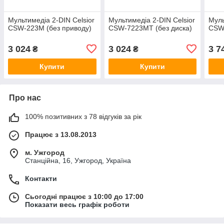
Мультимедіа 2-DIN Celsior
Мультимедіа 2-DIN Celsior
Муль
CSW-223M (без приводу)
CSW-7223MT (без диска)
CSW-
3 024
3 024
3 7
₴
₴
Купити
Купити
Про нас
100% позитивних з 78 відгуків за рік
Працює з 13.08.2013
м. Ужгород
Станційна, 16, Ужгород, Україна
Контакти
Сьогодні працює з 10:00 до 17:00
Показати весь графік роботи