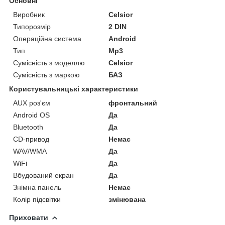
Основні
Виробник
Celsior
Типорозмір
2 DIN
Операційна система
Android
Тип
Mp3
Сумісність з моделлю
Celsior
Сумісність з маркою
БАЗ
Користувальницькі характеристики
AUX роз'єм
фронтальний
Android OS
Да
Bluetooth
Да
CD-привод
Немає
WAV/WMA
Да
WiFi
Да
Вбудований екран
Да
Знімна панель
Немає
Колір підсвітки
змінювана
Приховати