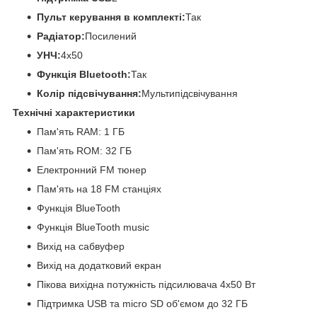
Пульт керування в комплекті:
Так
Радіатор:
Посилений
УНЧ:
4х50
Функція Bluetooth:
Так
Колір підсвічування:
Мультипідсвічування
Технічні характеристики
Пам'ять RAM: 1 ГБ
Пам'ять ROM: 32 ГБ
Електронний FM тюнер
Пам'ять на 18 FM станціях
Функція BlueTooth
Функція BlueTooth music
Вихід на сабвуфер
Вихід на додатковий екран
Пікова вихідна потужність підсилювача 4х50 Вт
Підтримка USB та micro SD об'ємом до 32 ГБ