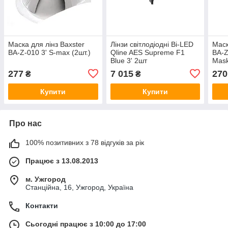
Маска для лінз Baxster
Лінзи світлодіодні Bi-LED
Маск
BA-Z-010 3' S-max (2шт.)
Qline AES Supreme F1
BA-Z
Blue 3' 2шт
Mask
277
7 015
270
₴
₴
Купити
Купити
Про нас
100% позитивних з 78 відгуків за рік
Працює з 13.08.2013
м. Ужгород
Станційна, 16, Ужгород, Україна
Контакти
Сьогодні працює з 10:00 до 17:00