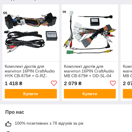
Комплект дротів для
Комплект дротів для
Комп
магнітол 16PIN CraftAudio
магнітол 16PIN CraftAudio
магн
HYK CB-875# + G-RZ-
MB CB-679# + OD-SL-04
MB 
HYK65
MITSUBISHI
54 
1 418
2 079
2 0
₴
₴
Купити
Купити
Про нас
100% позитивних з 78 відгуків за рік