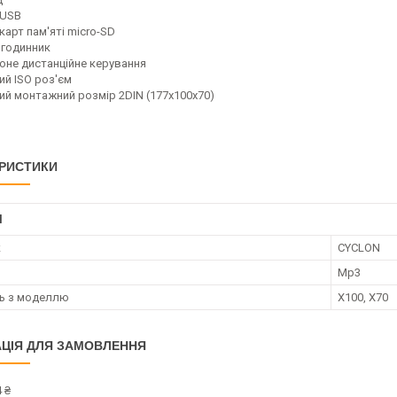
 USB
карт пам'яті micro-SD
годинник
оне дистанційне керування
ий ISO роз'єм
ий монтажний розмір 2DIN (177x100x70)
РИСТИКИ
І
к
CYCLON
Mp3
ть з моделлю
X100, X70
ЦІЯ ДЛЯ ЗАМОВЛЕННЯ
 ₴