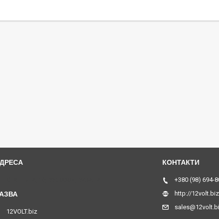
Станційна, 16, Ужгород, Україна
+380 (98) 694-8
http://12volt.biz
sales@12volt.b
12VOLT.biz