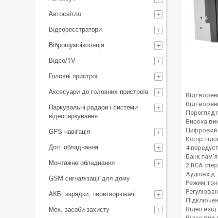
Автосвітло
Відеореєстратори
Віброшумоізоляція
Відео/TV
Головні пристрої
Аксесуари до головних пристроїв
Відтворен
Відтворен
Паркувальні радари і системи
Перегляд 
відеопаркування
Висока вих
Цифровий 
GPS навігація
Колір підс
Доп. обладнання
4 передус
Банк пам'я
Монтажне обладнання
2 RCA сте
Аудіовхід
GSM сигналізації для дому
Режим тон
Регулюван
АКБ, зарядки, перетворювачі
Підключен
Відео вхід
Мех. засоби захисту
Відео вихі