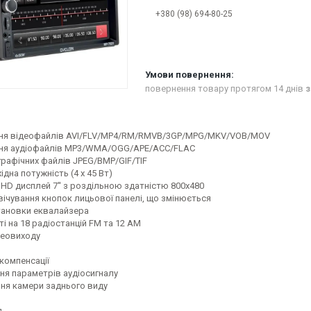
+380 (98) 694-80-25
повернення товару протягом 14 днів
з
ня відеофайлів AVI/FLV/MP4/RM/RMVB/3GP/MPG/MKV/VOB/MOV
ня аудіофайлів MP3/WMA/OGG/APE/ACC/FLAC
графічних файлів JPEG/BMP/GIF/TIF
ідна потужність (4 х 45 Вт)
HD дисплей 7'' з роздільною здатністю 800х480
вічування кнопок лицьової панелі, що змінюється
тановки еквалайзера
ті на 18 радіостанцій FM та 12 AM
реовиходу
компенсації
ня параметрів аудіосигналу
ня камери заднього виду
д