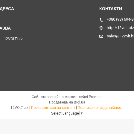
Станційна, 16, Ужгород, Україна
+380 (98) 694-8
http://12volt.biz
sales@12volt.b
12VOLT.biz
Сайт створений на маркетплейсі
Prom.ua
Продавець на Bigl.ua
12VOLT.biz |
Поскаржитися на контент
|
Політика конфіденційності
Select Language
▼