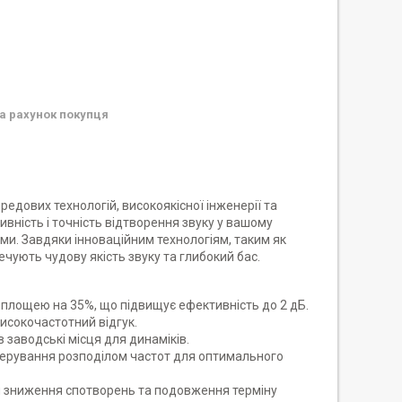
а рахунок покупця
едових технологій, високоякісної інженерії та
вність і точність відтворення звуку у вашому
еми. Завдяки інноваційним технологіям, таким як
ечують чудову якість звуку та глибокий бас.
ю площею на 35%, що підвищує ефективність до 2 дБ.
исокочастотний відгук.
 заводські місця для динаміків.
 керування розподілом частот для оптимального
я зниження спотворень та подовження терміну