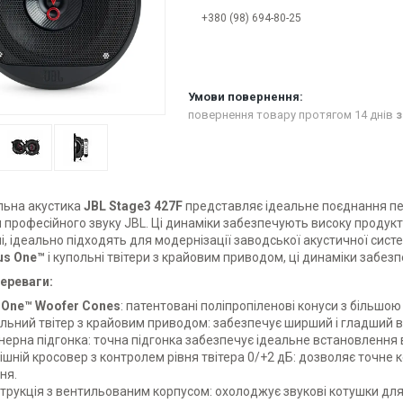
+380 (98) 694-80-25
повернення товару протягом 14 днів
з
льна акустика
JBL Stage3 427F
представляє ідеальне поєднання пер
професійного звуку JBL. Ці динаміки забезпечують високу продукти
і, ідеально підходять для модернізації заводської акустичної сист
us One™
і купольні твітери з крайовим приводом, ці динаміки забезп
переваги:
 One™ Woofer Cones
: патентовані поліпропіленові конуси з більшо
льний твітер з крайовим приводом: забезпечує ширший і гладший в
нерна підгонка: точна підгонка забезпечує ідеальне встановлення в
ішній кросовер з контролем рівня твітера 0/+2 дБ: дозволяє точне
ня.
трукція з вентильованим корпусом: охолоджує звукові котушки дл