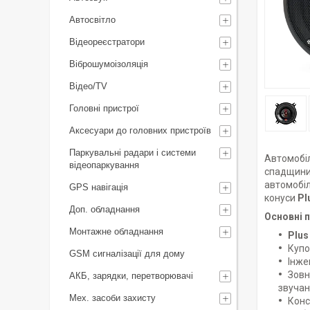
Автосвітло
Відеореєстратори
Віброшумоізоляція
Відео/TV
Головні пристрої
Аксесуари до головних пристроїв
Паркувальні радари і системи
Автомобі
відеопаркування
спадщини 
автомобіл
GPS навігація
конуси
Pl
Доп. обладнання
Основні 
Монтажне обладнання
Plus
Купо
GSM сигналізації для дому
Інже
Зовн
АКБ, зарядки, перетворювачі
звучан
Мех. засоби захисту
Конс