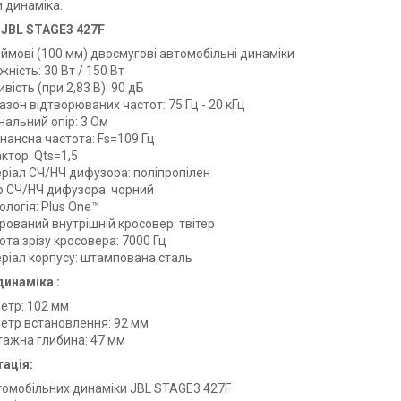
 динаміка.
 JBL STAGE3 427F
ймові (100 мм) двосмугові автомобільні динаміки
жність: 30 Вт / 150 Вт
ивість (при 2,83 В): 90 дБ
азон відтворюваних частот: 75 Гц - 20 кГц
нальний опір: 3 Ом
нансна частота: Fs=109 Гц
ктор: Qts=1,5
ріал СЧ/НЧ дифузора: поліпропілен
р СЧ/НЧ дифузора: чорний
ологія: Plus One™
грований внутрішній кросовер: твітер
ота зрізу кросовера: 7000 Гц
ріал корпусу: штампована сталь
динаміка :
етр: 102 мм
етр встановлення: 92 мм
ажна глибина: 47 мм
ація:
томобільних динаміки JBL STAGE3 427F