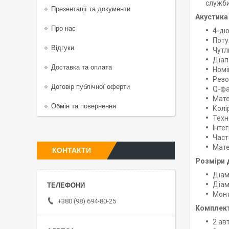
служби
Презентації та документи
Акустика
Про нас
4-дю
Поту
Відгуки
Чутл
Діап
Доставка та оплата
Номі
Резо
Договір публічної оферти
Q-фа
Мате
Обмін та повернення
Колі
Техн
Інте
Част
Мате
КОНТАКТИ
Розміри 
Діам
Діам
Монт
+380 (98) 694-80-25
Комплект
2 ав