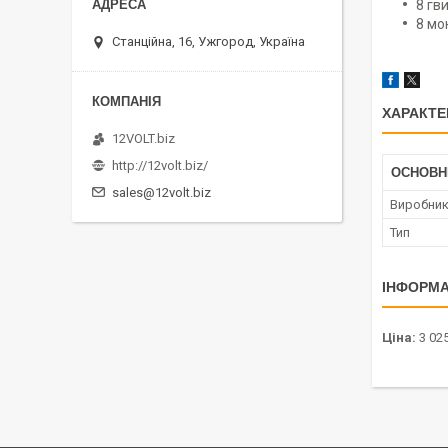
8 гв
8 мо
Станційна, 16, Ужгород, Україна
ХАРАКТЕ
12VOLT.biz
http://12volt.biz/
ОСНОВН
sales@12volt.biz
Виробни
Тип
ІНФОРМА
Ціна:
3 025