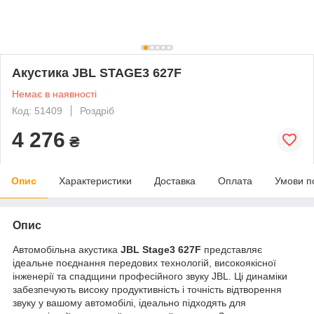
Акустика JBL STAGE3 627F
Немає в наявності
Код: 51409
Роздріб
4 276
₴
Опис
Характеристики
Доставка
Оплата
Умови п
Опис
Автомобільна акустика
JBL Stage3 627F
представляє
ідеальне поєднання передових технологій, високоякісної
інженерії та спадщини професійного звуку JBL. Ці динаміки
забезпечують високу продуктивність і точність відтворення
звуку у вашому автомобілі, ідеально підходять для