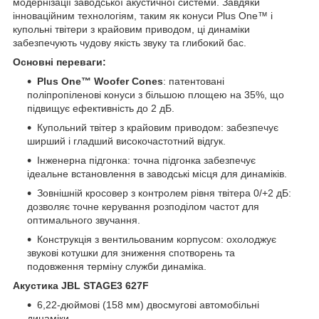
модернізації заводської акустичної системи. Завдяки
інноваційним технологіям, таким як конуси Plus One™ і
купольні твітери з крайовим приводом, ці динаміки
забезпечують чудову якість звуку та глибокий бас.
Основні переваги:
Plus One™ Woofer Cones
: патентовані
поліпропіленові конуси з більшою площею на 35%, що
підвищує ефективність до 2 дБ.
Купольний твітер з крайовим приводом: забезпечує
ширший і гладший високочастотний відгук.
Інженерна підгонка: точна підгонка забезпечує
ідеальне встановлення в заводські місця для динаміків.
Зовнішній кросовер з контролем рівня твітера 0/+2 дБ:
дозволяє точне керування розподілом частот для
оптимального звучання.
Конструкція з вентильованим корпусом: охолоджує
звукові котушки для зниження спотворень та
подовження терміну служби динаміка.
Акустика JBL STAGE3 627F
6,22-дюймові (158 мм) двосмугові автомобільні
динаміки