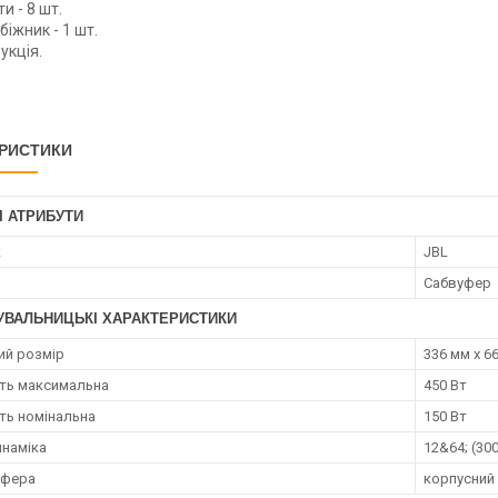
и - 8 шт.
біжник - 1 шт.
укція.
РИСТИКИ
І АТРИБУТИ
к
JBL
Сабвуфер
УВАЛЬНИЦЬКІ ХАРАКТЕРИСТИКИ
ий розмір
336 мм х 6
ть максимальна
450 Вт
ть номінальна
150 Вт
инаміка
12&64; (30
уфера
корпусний