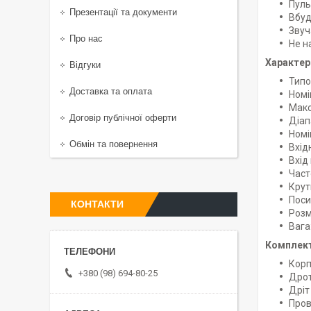
Пуль
Презентації та документи
Вбуд
Звуч
Про нас
Не н
Характер
Відгуки
Типо
Доставка та оплата
Номі
Макс
Договір публічної оферти
Діап
Номі
Обмін та повернення
Вхідн
Вхід 
Част
Крут
Поси
КОНТАКТИ
Розмі
Вага:
Комплект
Корп
+380 (98) 694-80-25
Дрот
Дріт
Пров