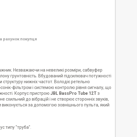
а рахунок покупця
ажник. Незважаючи на невеликі розміри, сабвуфер
лону грунтовність. Вбудований підсилювач потужності
 структуру нижніх частот. Володіє ретельно
бсонік-фільтром і системою контролю рівня сигналу, що
ужності. Корпус пристрою
JBL BassPro Tube 12T
з
 схильний до вібрацій і не створює сторонніх звуків,
м виконується за допомогою зовнішнього пульта, який
ус типу "труба".