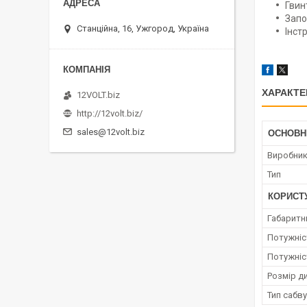
Гвинт
Запо
Станційна, 16, Ужгород, Україна
Інстр
ХАРАКТЕ
12VOLT.biz
http://12volt.biz/
sales@12volt.biz
ОСНОВН
Виробни
Тип
КОРИСТ
Габаритн
Потужніс
Потужніс
Розмір д
Тип сабв