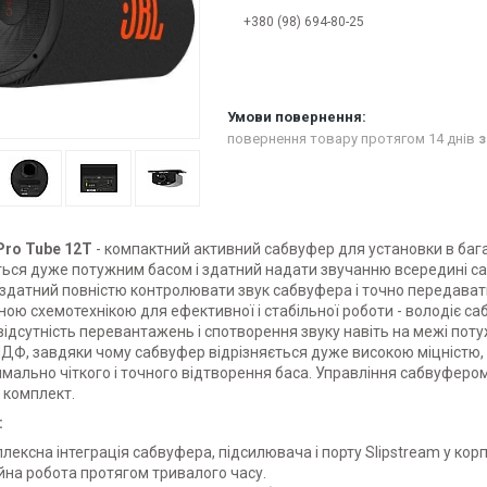
+380 (98) 694-80-25
повернення товару протягом 14 днів
з
Pro Tube 12T
- компактний активний сабвуфер для установки в баг
ться дуже потужним басом і здатний надати звучанню всередині са
 здатний повністю контролювати звук сабвуфера і точно передавати
ою схемотехнікою для ефективної і стабільної роботи - володіє са
відсутність перевантажень і спотворення звуку навіть на межі пот
ДФ, завдяки чому сабвуфер відрізняється дуже високою міцністю, не
мально чіткого і точного відтворення баса. Управління сабвуферо
 комплект.
:
лексна інтеграція сабвуфера, підсилювача і порту Slipstream у корп
йна робота протягом тривалого часу.