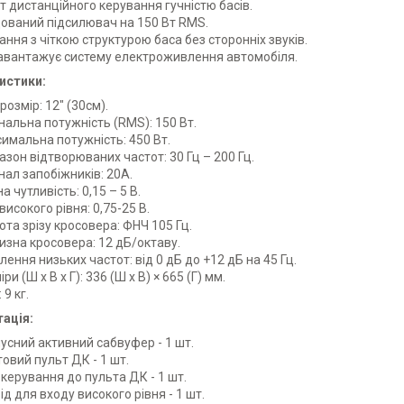
т дистанційного керування гучністю басів.
ований підсилювач
на 150 Вт RMS.
ання з чіткою структурою баса без сторонніх звуків.
авантажує систему електроживлення автомобіля.
истики:
розмір: 12" (30см).
нальна потужність (RMS): 150 Вт.
имальна потужність: 450 Вт.
азон відтворюваних частот: 30 Гц – 200 Гц.
нал запобіжників: 20А.
а чутливість: 0,15 – 5 В.
високого рівня: 0,75-25 В.
ота зрізу кросовера: ФНЧ 105 Гц.
изна кросовера: 12 дБ/октаву.
лення низьких частот: від 0 дБ до +12 дБ на 45 Гц.
ри (Ш х В х Г): 336 (Ш х В) × 665 (Г) мм.
 9 кг.
ація:
усний активний сабвуфер - 1 шт.
овий пульт ДК - 1 шт.
 керування до пульта ДК - 1 шт.
ід для входу високого рівня - 1 шт.