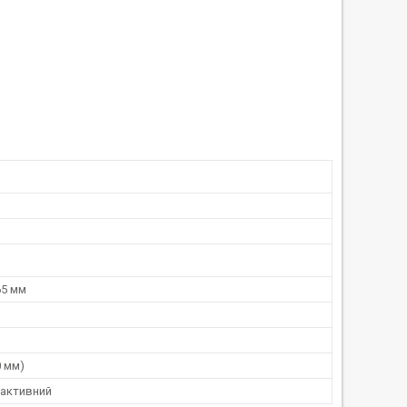
65 мм
0 мм)
 активний