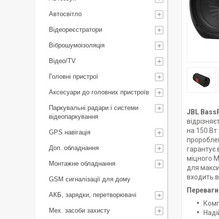
Автосвітло
Відеореєстратори
Віброшумоізоляція
Відео/TV
Головні пристрої
Аксесуари до головних пристроїв
Паркувальні радари і системи
JBL Bass
відеопаркування
відрізняє
на 150 Вт
GPS навігація
пророблен
Доп. обладнання
гарантує 
міцного М
Монтажне обладнання
для макси
входить в
GSM сигналізації для дому
Переваги
АКБ, зарядки, перетворювачі
Комп
Мех. засоби захисту
Наді