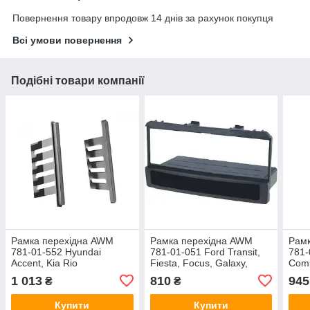
Повернення товару впродовж 14 днів за рахунок покупця
Всі умови повернення
Подібні товари компанії
Рамка перехідна AWM
Рамка перехідна AWM
Рам
781-01-552 Hyundai
781-01-051 Ford Transit,
781-
Accent, Kia Rio
Fiesta, Focus, Galaxy,
Comb
Mondeo, Jaguar S-Type
Omeg
1 013
810
945
₴
₴
Vect
Купити
Купити